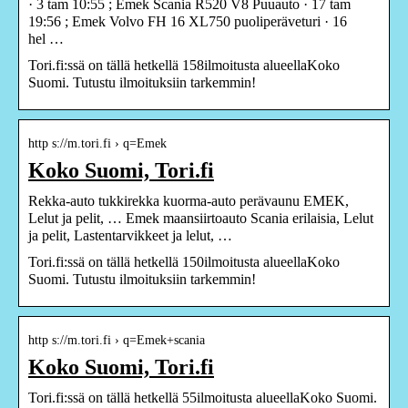
· 3 tam 10:55 ; Emek Scania R520 V8 Puuauto · 17 tam
19:56 ; Emek Volvo FH 16 XL750 puoliperäveturi · 16
hel …
Tori.fi:ssä on tällä hetkellä 158ilmoitusta alueellaKoko
Suomi. Tutustu ilmoituksiin tarkemmin!
http s://m.tori.fi › q=Emek
Koko Suomi, Tori.fi
Rekka-auto tukkirekka kuorma-auto perävaunu EMEK,
Lelut ja pelit, … Emek maansiirtoauto Scania erilaisia, Lelut
ja pelit, Lastentarvikkeet ja lelut, …
Tori.fi:ssä on tällä hetkellä 150ilmoitusta alueellaKoko
Suomi. Tutustu ilmoituksiin tarkemmin!
http s://m.tori.fi › q=Emek+scania
Koko Suomi, Tori.fi
Tori.fi:ssä on tällä hetkellä 55ilmoitusta alueellaKoko Suomi.