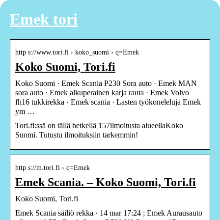
Emek tori
http s://www.tori.fi › koko_suomi › q=Emek
Koko Suomi, Tori.fi
Koko Suomi · Emek Scania P230 Sora auto · Emek MAN
sora auto · Emek alkuperainen karja rauta · Emek Volvo
fh16 tukkirekka · Emek scania · Lasten työkoneleluja Emek
ym …
Tori.fi:ssä on tällä hetkellä 157ilmoitusta alueellaKoko
Suomi. Tutustu ilmoituksiin tarkemmin!
http s://m.tori.fi › q=Emek
Emek Scania. – Koko Suomi, Tori.fi
Koko Suomi, Tori.fi
Emek Scania säiliö rekka · 14 mar 17:24 ; Emek Aurausauto