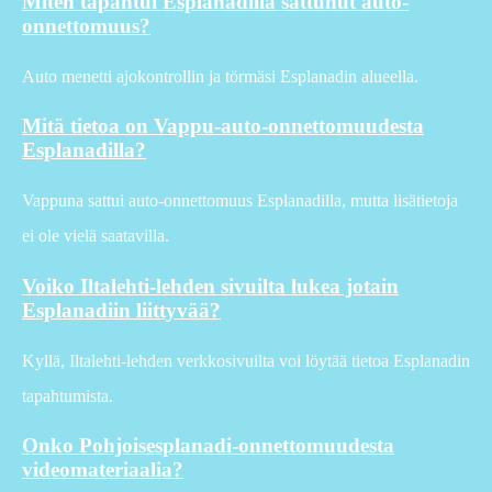
Miten tapahtui Esplanadilla sattunut auto-
onnettomuus?
Auto menetti ajokontrollin ja törmäsi Esplanadin alueella.
Mitä tietoa on Vappu-auto-onnettomuudesta
Esplanadilla?
Vappuna sattui auto-onnettomuus Esplanadilla, mutta lisätietoja
ei ole vielä saatavilla.
Voiko Iltalehti-lehden sivuilta lukea jotain
Esplanadiin liittyvää?
Kyllä, Iltalehti-lehden verkkosivuilta voi löytää tietoa Esplanadin
tapahtumista.
Onko Pohjoisesplanadi-onnettomuudesta
videomateriaalia?