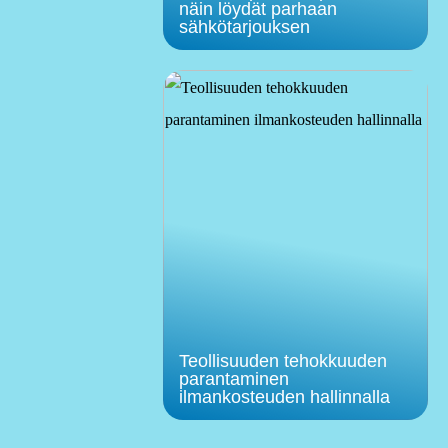
näin löydät parhaan
sähkötarjouksen
Teollisuuden tehokkuuden
parantaminen
ilmankosteuden hallinnalla