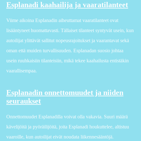
Esplanadi kaahailija ja vaaratilanteet
Viime aikoina Esplanadin aiheuttamat vaaratilanteet ovat
lisääntyneet huomattavasti. Tällaiset tilanteet syntyvät usein, kun
autoilijat ylittävät sallitut nopeusrajoitukset ja vaarantavat sekä
oman että muiden turvallisuuden. Esplanadan suosio johtaa
usein ruuhkaisiin tilanteisiin, mikä tekee kaahailusta entistäkin
vaarallisempaa.
Esplanadin onnettomuudet ja niiden
seuraukset
Onnettomuudet Esplanadilla voivat olla vakavia. Suuri määrä
kävelijöitä ja pyöräilijöitä, joita Esplanadi houkuttelee, altistuu
vaaroille, kun autoilijat eivät noudata liikennesääntöjä.