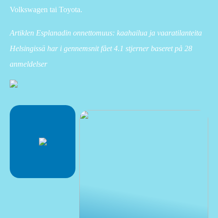
Volkswagen tai Toyota.
Artiklen Esplanadin onnettomuus: kaahailua ja vaaratilanteita
Helsingissä har i gennemsnit fået
4.1
stjerner baseret på
28
anmeldelser