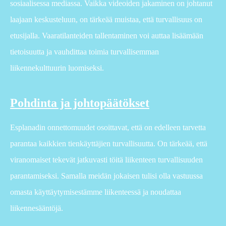
sosiaalisessa mediassa. Vaikka videoiden jakaminen on johtanut
laajaan keskusteluun, on tärkeää muistaa, että turvallisuus on
etusijalla. Vaaratilanteiden tallentaminen voi auttaa lisäämään
tietoisuutta ja vauhdittaa toimia turvallisemman
liikennekulttuurin luomiseksi.
Pohdinta ja johtopäätökset
Esplanadin onnettomuudet osoittavat, että on edelleen tarvetta
parantaa kaikkien tienkäyttäjien turvallisuutta. On tärkeää, että
viranomaiset tekevät jatkuvasti töitä liikenteen turvallisuuden
parantamiseksi. Samalla meidän jokaisen tulisi olla vastuussa
omasta käyttäytymisestämme liikenteessä ja noudattaa
liikennesääntöjä.