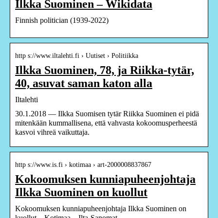
Ilkka Suominen – Wikidata
Finnish politician (1939-2022)
http s://www.iltalehti.fi › Uutiset › Politiikka
Ilkka Suominen, 78, ja Riikka-tytär,
40, asuvat saman katon alla
Iltalehti
30.1.2018 — Ilkka Suomisen tytär Riikka Suominen ei pidä
mitenkään kummallisena, että vahvasta kokoomusperheestä
kasvoi vihreä vaikuttaja.
http s://www.is.fi › kotimaa › art-2000008837867
Kokoomuksen kunniapuheenjohtaja
Ilkka Suominen on kuollut
Kokoomuksen kunniapuheenjohtaja Ilkka Suominen on
kuollut – Kotimaa – Ilta-Sanomat