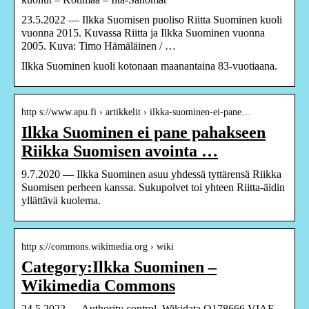
23.5.2022 — Ilkka Suomisen puoliso Riitta Suominen kuoli
vuonna 2015. Kuvassa Riitta ja Ilkka Suominen vuonna
2005. Kuva: Timo Hämäläinen / …
Ilkka Suominen kuoli kotonaan maanantaina 83-vuotiaana.
http s://www.apu.fi › artikkelit › ilkka-suominen-ei-pane…
Ilkka Suominen ei pane pahakseen
Riikka Suomisen avointa …
9.7.2020 — Ilkka Suominen asuu yhdessä tyttärensä Riikka
Suomisen perheen kanssa. Sukupolvet toi yhteen Riitta-äidin
yllättävä kuolema.
http s://commons.wikimedia.org › wiki
Category:Ilkka Suominen –
Wikimedia Commons
24.5.2022 — Authority control. Wikidata Q178666 VIAF