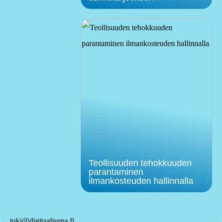
Teollisuuden tehokkuuden
parantaminen
ilmankosteuden hallinnalla
tuki@digitaalisena.fi