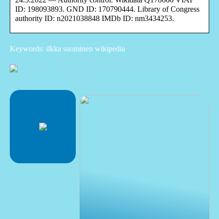
ID: 198093893. GND ID: 170790444. Library of Congress
authority ID: n2021038848 IMDb ID: nm3434253.
Keywords: ilkka suominen wikipedia