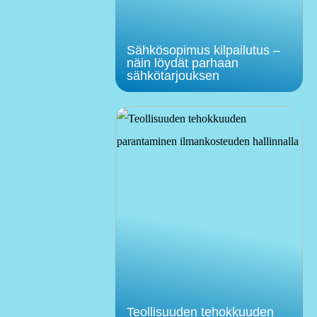
Sähkösopimus kilpailutus –
näin löydät parhaan
sähkötarjouksen
Teollisuuden tehokkuuden