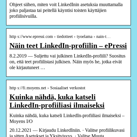
Ohjeet siihen, miten voit LinkedInin asetuksia muuttamalla
joko paljastaa tai peitellä käyntisi toisten käyttäjien
profiilisivuilla.
http s://www.epressi.com › tiedotteet › tyoelama › nain-t…
Näin teet LinkedIn-profiilin – ePressi
8.2.2019 — Suljettu vai julkinen LinkedIn-profiili? Suositus
on, että teet profiilistasi julkisen. Näin myös he, jotka eivät
ole kirjautuneet …
http s://fi.moyens.net › Sosiaaliset verkostot
Kuinka nähdä, kuka katseli
LinkedIn-profiiliasi ilmaiseksi
Kuinka nähdä, kuka katseli LinkedIn-profiiliasi ilmaiseksi –
Moyens I/O
20.12.2021 — Kirjaudu LinkedIniin. · Valitse profiilikuvasi
ja sitten Asetukset ja Yksityisyys. · Valitse Muuta