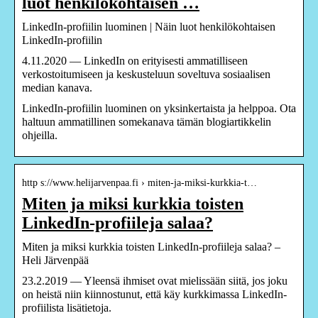
luot henkilökohtaisen …
LinkedIn-profiilin luominen | Näin luot henkilökohtaisen
LinkedIn-profiilin
4.11.2020 — LinkedIn on erityisesti ammatilliseen
verkostoitumiseen ja keskusteluun soveltuva sosiaalisen
median kanava.
LinkedIn-profiilin luominen on yksinkertaista ja helppoa. Ota
haltuun ammatillinen somekanava tämän blogiartikkelin
ohjeilla.
http s://www.helijarvenpaa.fi › miten-ja-miksi-kurkkia-t…
Miten ja miksi kurkkia toisten
LinkedIn-profiileja salaa?
Miten ja miksi kurkkia toisten LinkedIn-profiileja salaa? –
Heli Järvenpää
23.2.2019 — Yleensä ihmiset ovat mielissään siitä, jos joku
on heistä niin kiinnostunut, että käy kurkkimassa LinkedIn-
profiilista lisätietoja.