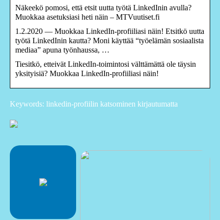
Näkeekö pomosi, että etsit uutta työtä LinkedInin avulla?
Muokkaa asetuksiasi heti näin – MTVuutiset.fi
1.2.2020 — Muokkaa LinkedIn-profiiliasi näin! Etsitkö uutta
työtä LinkedInin kautta? Moni käyttää “työelämän sosiaalista
mediaa” apuna työnhaussa, …
Tiesitkö, etteivät LinkedIn-toimintosi välttämättä ole täysin
yksityisiä? Muokkaa LinkedIn-profiiliasi näin!
Keywords: linkedin-profiilin katsominen kirjautumatta