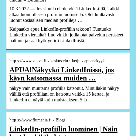
10.3.2022 — Jos sinulla ei ole vielä LinkedIn-tiliä, kaikki
alkaa luonnollisesti profiilin luomisella. Olet luultavasti
luonut sosiaalisen median profiileja …
Kaipaatko apua LinkedIn-profiilin tekoon? Tuntuuko
LinkedIn vieraalta? Lue vinkit, joilla otat palvelun perusteet
haltuun ja saat hyödyn irti LinkedInistä.
http s://www.vauva.fi › keskustelu › ketju › apuanakyyk…
APUA!Näkyykö LinkedInissä, jos
käyn katsomassa muiden …
näkyy vain muutama profiilia katsonut. Minullakin näkyy
välillä että profiiliani on katsottu vaikka 15 kertaa, ja
LinkedIn ei näytä kuin muistaakseni 5 ja …
http s://www.flumenia.fi › Blogi
LinkedIn-profiilin luominen | Näin