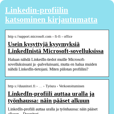
Linkedin-profiilin
katsominen kirjautumatta
http s://support.microsoft.com › fi-fi › office
Usein kysyttyjä kysymyksiä
LinkedInistä Microsoft-sovelluksissa
Haluan nähdä LinkedIn-tiedot muille Microsoft-
sovelluksissani ja -palveluissani, mutta en halua muiden
nähdä LinkedIn-tietojani. Miten piilotan profiilini?
http s://duunitori.fi › … › Työura › Verkostoituminen
LinkedIn-profiili auttaa uralla ja
työnhaussa: näin pääset alkuun
LinkedIn-profiili auttaa uralla ja työnhaussa: näin pääset
alkuun – Duunitori