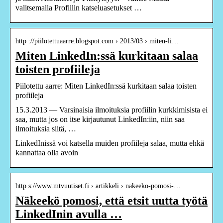
valitsemalla Profiilin katseluasetukset …
http ://piilotettuaarre.blogspot.com › 2013/03 › miten-li…
Miten LinkedIn:ssä kurkitaan salaa
toisten profiileja
Piilotettu aarre: Miten LinkedIn:ssä kurkitaan salaa toisten
profiileja
15.3.2013 — Varsinaisia ilmoituksia profiilin kurkkimisista ei
saa, mutta jos on itse kirjautunut LinkedIn:iin, niin saa
ilmoituksia siitä, …
LinkedInissä voi katsella muiden profiileja salaa, mutta ehkä
kannattaa olla avoin
http s://www.mtvuutiset.fi › artikkeli › nakeeko-pomosi-…
Näkeekö pomosi, että etsit uutta työtä
LinkedInin avulla …