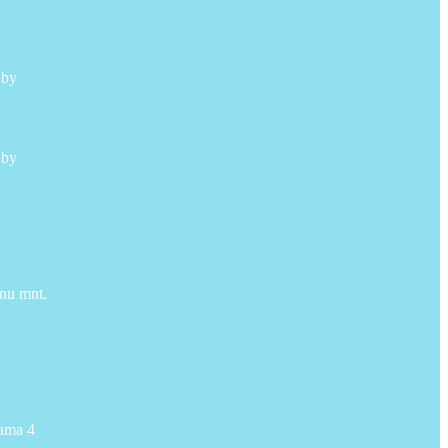
 by
 by
nu mnt.
ama 4