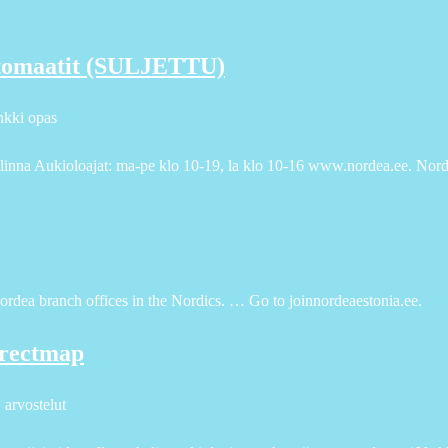
automaatit (SULJETTU)
nkki opas
nna Aukioloajat: ma-pe klo 10-19, la klo 10-16 www.nordea.ee. Nord
Nordea branch offices in the Nordics. … Go to joinnordeaestonia.ee.
directmap
 arvostelut