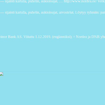
 — sijainti kartalla, puhelin, aukioloajat, … http://www.nordea.ee/ Verk
 sijainti kartalla, puhelin, aukioloajat, arvostelut. Löytyy ryhmiin: pa
inor Bank AS. Viitattu 1.12.2019. (englanniksi); ↑ Nordea ja DNB yhd