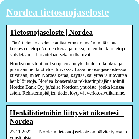
Nordea tietosuojaseloste
Tietosuojaseloste | Nordea
Tämä tietosuojaseloste auttaa ymmärtämään, mitä sinua
koskevia tietoja Nordea kerää ja miksi, miten henkilötietoja
säilytetään ja luovutetaan sekä mitkä ovat …
Nordea on sitoutunut suojelemaan yksilöiden oikeuksia ja
pitämään henkilötietosi turvassa. Tässä tietosuojaselosteessa
kuvataan, miten Nordea kerää, käyttää, säilyttää ja luovuttaa
henkilötietoja. Nordea-konsernissa rekisterinpitäjänä toimii
Nordea Bank Oyj ja/tai se Nordean yhtiöistä, jonka kanssa
asioit. Rekisterinpitäjien tiedot löytyvät verkkosivuiltamme.
Henkilötietoihin liittyvät oikeutesi –
Nordea
23.11.2022 — Nordean tietosuojaseloste on päivitetty osana
vuosittaista …