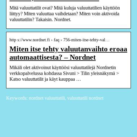
Mitä valuuttatilit ovat? Mitä kuluja valuuttatilien käyttöön
liittyy? Miten valuuttaa vaihdetaan? Miten voin aktivoida
valuuttatilin? Takaisin. Nordnet.
http s://www.nordnet.fi › faq › 756-miten-itse-tehty-val…
Miten itse tehty valuutanvaihto eroaa
automaattisesta? – Nordnet
Mikäli olet aktivoinut käyttöösi valuuttatilejä Nordnetin
verkkopalvelussa kohdassa Sivuni > Tilin yleisnäkymä >
Katso valuuttatilit ja käyt kauppaa …
Keywords: nordnet valuuttatili, valuuttatili nordnet