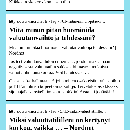
Klikkaa roskakori-ikonia sen tilin …
http s://www.nordnet.fi › faq › 761-mitae-minun-pitae-h…
Mitä minun pitää huomioida
valuutanvaihtoja tehdessäni?
Mitä minun pitää huomioida valuutanvaihtoja tehdessäni? |
Nordnet
Jos teet valuutanvaihdon ennen tätä, joudut maksamaan
negatiivisesta valuuttatilin saldosta hinnaston mukaista
valuuttatilin lainakorkoa. Voit halutessasi …
Ota säästösi hallintaan. Sijoittaminen osakkeisiin, rahastoihin
ja ETF:iin ilman tarpeettomia kuluja. Tervetuloa asiakkaaksi
sijoittajalle suositelluimpaan pankkiin! Avaa tili jo tänään!
http s://www.nordnet.fi › faq › 5713-miksi-valuuttatilille…
Miksi valuuttatililleni on kertynyt
korkoa, vaikka … – Nordnet