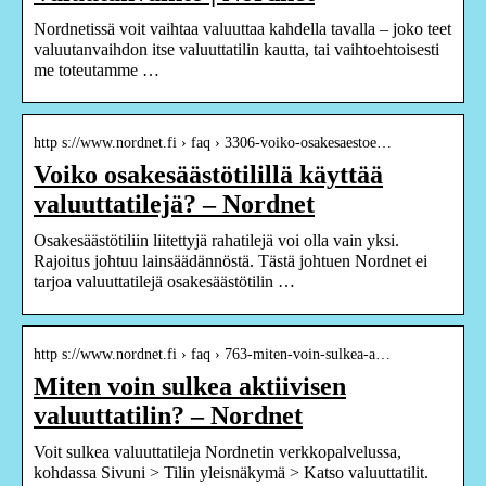
Nordnetissä voit vaihtaa valuuttaa kahdella tavalla – joko teet
valuutanvaihdon itse valuuttatilin kautta, tai vaihtoehtoisesti
me toteutamme …
http s://www.nordnet.fi › faq › 3306-voiko-osakesaestoe…
Voiko osakesäästötilillä käyttää
valuuttatilejä? – Nordnet
Osakesäästötiliin liitettyjä rahatilejä voi olla vain yksi.
Rajoitus johtuu lainsäädännöstä. Tästä johtuen Nordnet ei
tarjoa valuuttatilejä osakesäästötilin …
http s://www.nordnet.fi › faq › 763-miten-voin-sulkea-a…
Miten voin sulkea aktiivisen
valuuttatilin? – Nordnet
Voit sulkea valuuttatileja Nordnetin verkkopalvelussa,
kohdassa Sivuni > Tilin yleisnäkymä > Katso valuuttatilit.