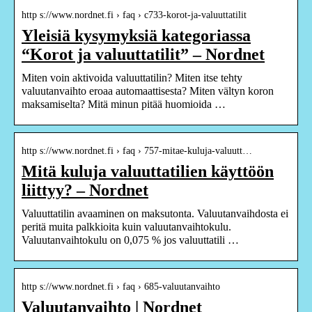
http s://www.nordnet.fi › faq › c733-korot-ja-valuuttatilit
Yleisiä kysymyksiä kategoriassa
“Korot ja valuuttatilit” – Nordnet
Miten voin aktivoida valuuttatilin? Miten itse tehty
valuutanvaihto eroaa automaattisesta? Miten vältyn koron
maksamiselta? Mitä minun pitää huomioida …
http s://www.nordnet.fi › faq › 757-mitae-kuluja-valuutt…
Mitä kuluja valuuttatilien käyttöön
liittyy? – Nordnet
Valuuttatilin avaaminen on maksutonta. Valuutanvaihdosta ei
peritä muita palkkioita kuin valuutanvaihtokulu.
Valuutanvaihtokulu on 0,075 % jos valuuttatili …
http s://www.nordnet.fi › faq › 685-valuutanvaihto
Valuutanvaihto | Nordnet