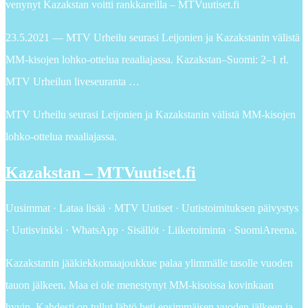
venynyt Kazakstan voitti rankkareilla – MTVuutiset.fi
23.5.2021 — MTV Urheilu seurasi Leijonien ja Kazakstanin välistä
MM-kisojen lohko-ottelua reaaliajassa. Kazakstan–Suomi: 2–1 rl.
MTV Urheilun liveseuranta …
MTV Urheilu seurasi Leijonien ja Kazakstanin välistä MM-kisojen
lohko-ottelua reaaliajassa.
Kazakstan – MTVuutiset.fi
Uusimmat · Lataa lisää · MTV Uutiset · Uutistoimituksen päivystys
· Uutisvinkki · WhatsApp · Sisällöt · Liiketoiminta · SuomiAreena.
Kazakstanin jääkiekkomaajoukkue palaa ylimmälle tasolle vuoden
tauon jälkeen. Maa ei ole menestynyt MM-kisoissa kovinkaan
hyvin. Kahdesti on tullut lähtö heti ensimmäisen vuoden jälkeen ja