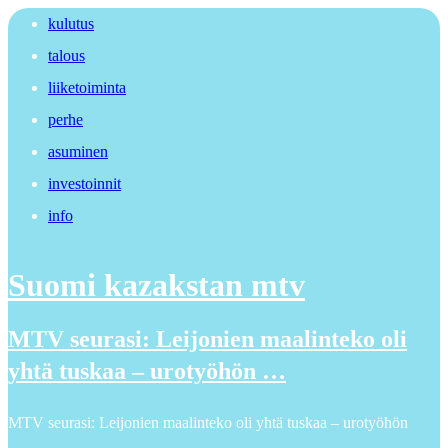
kulutus
talous
liiketoiminta
perhe
asuminen
investoinnit
info
Suomi kazakstan mtv
MTV seurasi: Leijonien maalinteko oli
yhtä tuskaa – urotyöhön …
MTV seurasi: Leijonien maalinteko oli yhtä tuskaa – urotyöhön