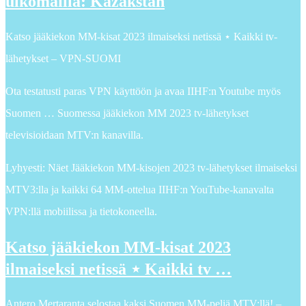
ulkomailla: Kazakstan
Katso jääkiekon MM-kisat 2023 ilmaiseksi netissä ⋆ Kaikki tv-
lähetykset – VPN-SUOMI
Ota testatusti paras VPN käyttöön ja avaa IIHF:n Youtube myös
Suomen … Suomessa jääkiekon MM 2023 tv-lähetykset
televisioidaan MTV:n kanavilla.
Lyhyesti: Näet Jääkiekon MM-kisojen 2023 tv-lähetykset ilmaiseksi
MTV3:lla ja kaikki 64 MM-ottelua IIHF:n YouTube-kanavalta
VPN:llä mobiilissa ja tietokoneella.
Katso jääkiekon MM-kisat 2023
ilmaiseksi netissä ⋆ Kaikki tv …
Antero Mertaranta selostaa kaksi Suomen MM-peliä MTV:llä! –