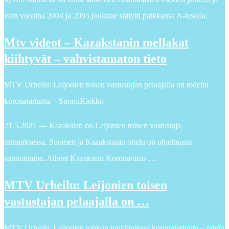
vain vuosina 2004 ja 2005 joukkue säilytti paikkansa A-tasolla.
Mtv videot – Kazakstanin mellakat
kiihtyvät – vahvistamaton tieto
MTV Urheilu: Leijonien toisen vastustajan pelaajalla on todettu
koronatartunta – SuomiKiekko
21.5.2021 — Kazakstan on Leijonien toinen vastustaja
turnauksessa. Suomen ja Kazakstanin ottelu on ohjelmassa
sunnuntaina. Aiheet Kazakstan Koronavirus …
MTV Urheilu: Leijonien toisen
vastustajan pelaajalla on …
MTV Urheilu: Leijonien lohkon joukkueessa koronatartunta – ottelu