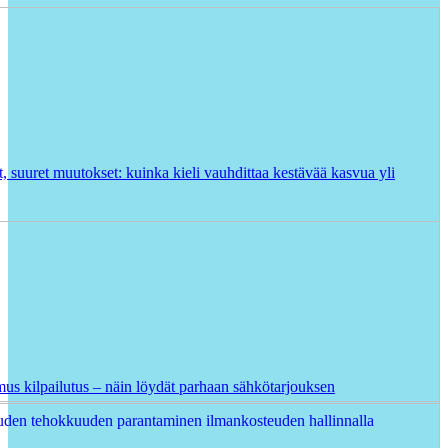
t, suuret muutokset: kuinka kieli vauhdittaa kestävää kasvua yli
us kilpailutus – näin löydät parhaan sähkötarjouksen