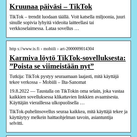
Kruunaa päiväsi – TikTok
TikTok – trendit luodaan täällä. Voit katsella miljoonia, juuri
sinulle sopivia lyhyitä videoita laitteellasi tai
verkkoselaimessa. Lataa sovellus …
http s://www.is.fi › mobiili › art-2000009014304
Karmiva löytö TikTok-sovelluksesta:
”Poista se viimeistään nyt”
Tutkija: TikTok pystyy seuraamaan laajasti, mitä käyttäjä
tekee verkossa – Mobiili – Ilta-Sanomat
19.8.2022 — Taustalla on TikTokin oma selain, joka vastaa
kaikkien sovelluksessa klikattavien linkkien avaamisesta.
Käyttäjän vieraillessa ulkopuolisella …
TikTok-puhelinsovellus seuraa kaikkea, mitä käyttäjä tekee ja
käyttäytyy melkein haittaohjelman tavoin, asiantuntija
selvitti.