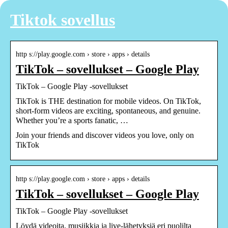
Tiktok sovellus
http s://play.google.com › store › apps › details
TikTok – sovellukset – Google Play
TikTok – Google Play ‑sovellukset
TikTok is THE destination for mobile videos. On TikTok,
short-form videos are exciting, spontaneous, and genuine.
Whether you’re a sports fanatic, …
Join your friends and discover videos you love, only on
TikTok
http s://play.google.com › store › apps › details
TikTok – sovellukset – Google Play
TikTok – Google Play ‑sovellukset
Löydä videoita, musiikkia ja live-lähetyksiä eri puolilta