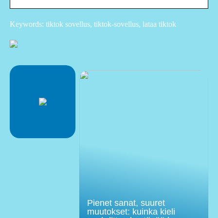
Keywords: tiktok sovellus, tiktok-sovellus, lataa tiktok
Pienet sanat, suuret
muutokset: kuinka kieli