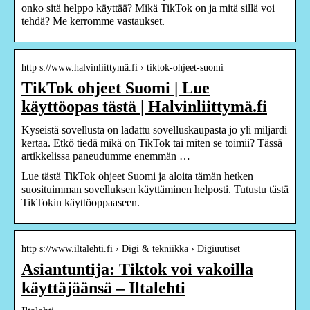
onko sitä helppo käyttää? Mikä TikTok on ja mitä sillä voi
tehdä? Me kerromme vastaukset.
http s://www.halvinliittymä.fi › tiktok-ohjeet-suomi
TikTok ohjeet Suomi | Lue
käyttöopas tästä | Halvinliittymä.fi
Kyseistä sovellusta on ladattu sovelluskaupasta jo yli miljardi
kertaa. Etkö tiedä mikä on TikTok tai miten se toimii? Tässä
artikkelissa paneudumme enemmän …
Lue tästä TikTok ohjeet Suomi ja aloita tämän hetken
suosituimman sovelluksen käyttäminen helposti. Tutustu tästä
TikTokin käyttöoppaaseen.
http s://www.iltalehti.fi › Digi & tekniikka › Digiuutiset
Asiantuntija: Tiktok voi vakoilla
käyttäjäänsä – Iltalehti