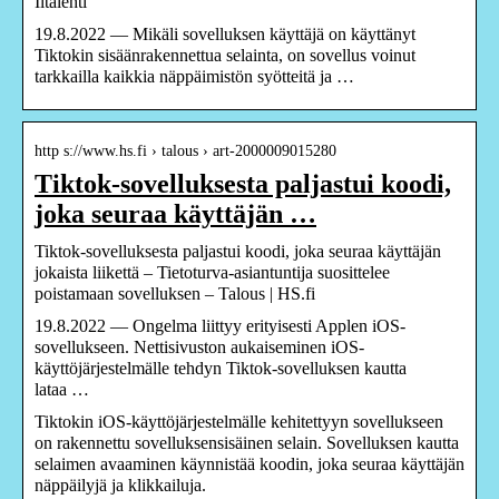
Iltalehti
19.8.2022 — Mikäli sovelluksen käyttäjä on käyttänyt
Tiktokin sisäänrakennettua selainta, on sovellus voinut
tarkkailla kaikkia näppäimistön syötteitä ja …
http s://www.hs.fi › talous › art-2000009015280
Tiktok-sovelluksesta paljastui koodi,
joka seuraa käyttäjän …
Tiktok-sovelluksesta paljastui koodi, joka seuraa käyttäjän
jokaista liikettä – Tietoturva-asiantuntija suosittelee
poistamaan sovelluksen – Talous | HS.fi
19.8.2022 — Ongelma liittyy erityisesti Applen iOS-
sovellukseen. Nettisivuston aukaiseminen iOS-
käyttöjärjestelmälle tehdyn Tiktok-sovelluksen kautta
lataa …
Tiktokin iOS-käyttöjärjestelmälle kehitettyyn sovellukseen
on rakennettu sovelluksensisäinen selain. Sovelluksen kautta
selaimen avaaminen käynnistää koodin, joka seuraa käyttäjän
näppäilyjä ja klikkailuja.