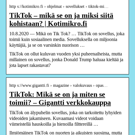
http s://kotimikro.fi › ohjelmat › sovellukset › tiktok-mi…
TikTok – mikä se on ja miksi siitä
kohistaan? | Kotimikro.fi
10.8.2020 — Mikä on Tik Tok? … TikTok on sovellus, joka
toimii kuin sosiaalinen media. Sovelluksella on miljoonia
käyttäjiä, ja se on varsinkin nuorison …
TikTok on ollut kuluvan vuoden yksi puheenaiheista, mutta
millainen on sovellus, jonka Donald Trump haluaa kieltää ja
jota lapset rakastavat?
http s://www.gigantti.fi › magazine › valokuvaus › opas…
TikTok: Mikä se on ja miten se
toimii? – Gigantti verkkokauppa
TikTok on älypuhelin sovellus, joka on tarkoitettu lyhyiden
videoiden jakamiseen. Kuvaamasi videot voidaan
viimeistellä hauskoilla ja hienoilla filttereillä …
Ilmiömäinen TikTok on nuorten ja aikuisten suosima, mutta