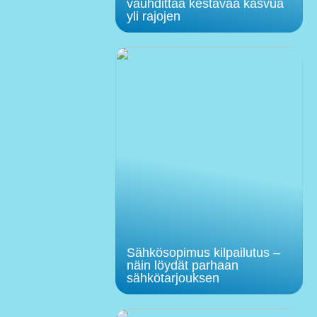
vauhdittaa kestävää kasvua
yli rajojen
Sähkösopimus kilpailutus –
näin löydät parhaan
sähkötarjouksen