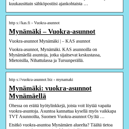
kuukausittain sähköpostiisi ajankohtaista …
http s://kas.fi › Vuokra-asunnot
Mynämäki – Vuokra-asunnot
Vuokra-asunnot Mynämäki | – KAS asunnot
Vuokra-asunnot, Mynämäki. KAS asunnoilla on
Mynämäellä asuntoja, jotka sijaitsevat keskustassa,
Mietoisilla, Nihattulassa ja Tursunperällä.
http s://vuokra-asunnot.biz › mynamaki
Mynämäki: vuokra-asunnot
Mynämäellä
Ohessa on eräitä hyötylinkkejä, joista voit löytää vapaita
vuokra-asuntoja. Asuntoa kannattaa kysellä myös vaikkapa
TVT Asunnoilta, Suomen Vuokra-asunnot Oy:ltä …
Etsitkö vuokra-asuntoa Mynämäen alueelta? Täältä tietoa