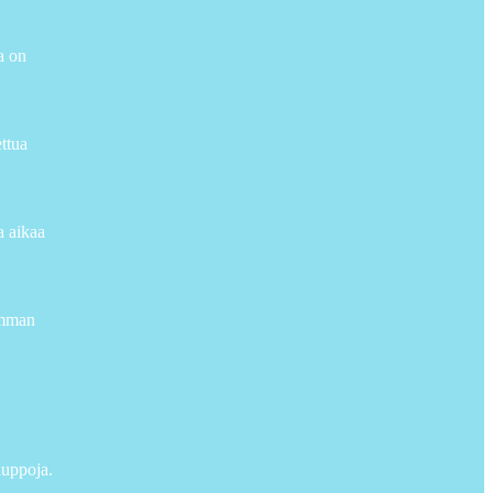
a on
ettua
a aikaa
simman
auppoja.