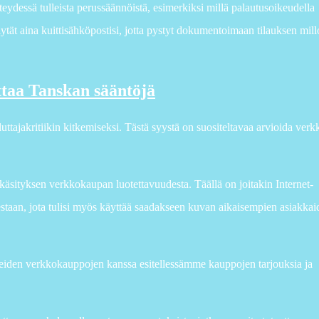
teydessä tulleista perussäännöistä, esimerkiksi millä palautusoikeudella
lytät aina kuittisähköpostisi, jotta pystyt dokumentoimaan tilauksen mill
attaa Tanskan sääntöjä
luttajakritiikin kitkemiseksi. Tästä syystä on suositeltavaa arvioida ve
äsityksen verkkokaupan luotettavuudesta. Täällä on joitakin Internet-
estaan, jota tulisi myös käyttää saadakseen kuvan aikaisempien asiakkai
eiden verkkokauppojen kanssa esitellessämme kauppojen tarjouksia ja