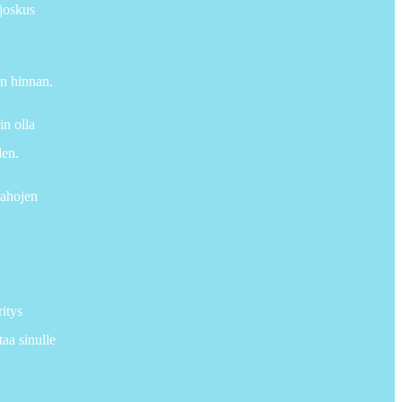
 joskus
an hinnan.
in olla
den.
rahojen
itys
taa sinulle