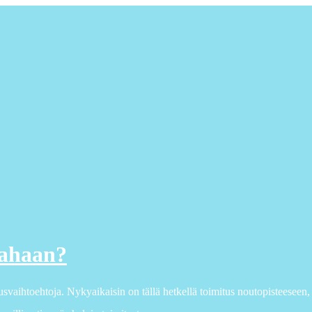
rahaan?
usvaihtoehtoja. Nykyaikaisin on tällä hetkellä toimitus noutopisteeseen, 