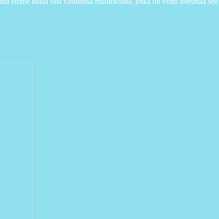
utta emme halua olla vastuussa muutoksista, jotka on voitu toteuttaa sen