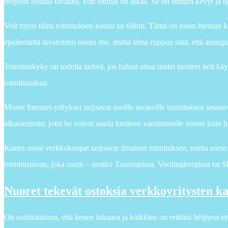
helposti noutaa tavarasi, kun sinulla on aikaa. Se on erittäin kevyt ja t
Voit myös tilata toimituksen kotiisi tai töihin. Tämä on usein hieman 
epäilemättä tavaroiden nouto itse, mutta tämä riippuu siitä, että asui
Toimituskyky on todella tärkeä, jos haluat ottaa uudet tuotteet heti käy
toimitusaikaa.
Monet Internet-yritykset tarjoavat useille tavaroille toimituksen seura
aikaisemmin, jotta he voivat saada tuotteen varustamolle ennen kuin 
Kunes useat verkkokaupat tarjoavat ilmaisen toimituksen, mutta usein t
toimitustavan, joka usein – asutko Taastrupissa, Vordingborgissa tai Skæ
Nuoret tekevät ostoksia verkkoyritysten k
On osoittautunut, että kenen tahansa ja kaikkien on erittäin helppoa et