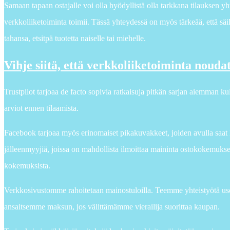
Samaan tapaan ostajalle voi olla hyödyllistä olla tarkkana tilauksen yh
verkkoliiketoiminta toimii. Tässä yhteydessä on myös tärkeää, että säi
tahansa, etsitpä tuotetta naiselle tai miehelle.
Vihje siitä, että verkkoliiketoiminta noud
Trustpilot tarjoaa de facto sopivia ratkaisuja pitkän sarjan aiemman ku
arviot ennen tilaamista.
Facebook tarjoaa myös erinomaiset pikakuvakkeet, joiden avulla saat k
jälleenmyyjiä, joissa on mahdollista ilmoittaa maininta ostokokemuks
kokemuksista.
Verkkosivustomme rahoitetaan mainostuloilla. Teemme yhteistyötä us
ansaitsemme maksun, jos välittämämme vierailija suorittaa kaupan.