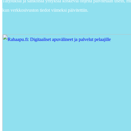
Tarjouksia ja sähköisiä yrityksiä koskevia ohjeita päivitetään usein, m
kun verkkosivuston tiedot viimeksi päivitettiin.