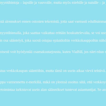
yntihintoja – lapsille ja vauvoille, mutta myös miehille ja naisille – ja
estä alennukset ennen ostosten tekemistä, jotta saat varmasti edullisimm
yyntihinnalla, joka saattaa vaikuttaa erittäin houkuttelevalta, se voi use
in osa sääntelyä, joka suosii ostajaa epäaidoihin verkkokauppoihin näh
toisesti voit hyödyntää osamaksutarjousta, kuten ViaBill, jos näet edun 
stua verkkokaupan sääntöihin, mutta tämä on usein aikaa vievä tehtävä.
pa varmennettu e-merkillä, mikä on yleensä osoitus siitä, että verkkoyr
etoimintaa tarkistavat usein alan säännökset tuntevat asiantuntijat. Se an