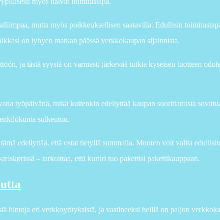
yypillisesti myös halvin toimitustapa.
kalliimpaa, mutta myös poikkeuksellisen saatavilla. Edullisin toimitustap
npaikkasi on lyhyen matkan päässä verkkokaupan sijainnista.
ttöön, ja tästä syystä on varmasti järkevää tutkia kyseisen tuotteen odot
avana työpäivänä, mikä kuitenkin edellyttää kaupan suorittamista sovittu
henkilökunta sulkeutuu.
ämä edellyttää, että ostat tietyllä summalla. Muuten voit valita edulli
lskørissä – tarkoittaa, että kuriiri tuo pakettisi pakettikauppaan.
autta
siä hintoja eri verkkoyrityksistä, ja vastineeksi heillä on paljon verkkok