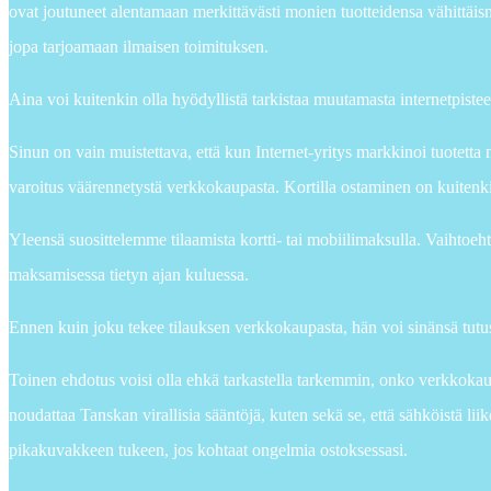
ovat joutuneet alentamaan merkittävästi monien tuotteidensa vähittäismy
jopa tarjoamaan ilmaisen toimituksen.
Aina voi kuitenkin olla hyödyllistä tarkistaa muutamasta internetpiste
Sinun on vain muistettava, että kun Internet-yritys markkinoi tuotetta m
varoitus väärennetystä verkkokaupasta. Kortilla ostaminen on kuitenk
Yleensä suosittelemme tilaamista kortti- tai mobiilimaksulla. Vaihtoeh
maksamisessa tietyn ajan kuluessa.
Ennen kuin joku tekee tilauksen verkkokaupasta, hän voi sinänsä tutu
Toinen ehdotus voisi olla ehkä tarkastella tarkemmin, onko verkkokaup
noudattaa Tanskan virallisia sääntöjä, kuten sekä se, että sähköistä liik
pikakuvakkeen tukeen, jos kohtaat ongelmia ostoksessasi.