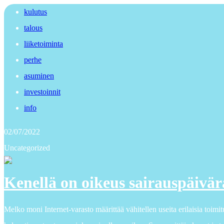
kulutus
talous
liiketoiminta
perhe
asuminen
investoinnit
info
02/07/2022
Uncategorized
Kenellä on oikeus sairauspäivä
Melko moni Internet-varasto määrittää vähitellen useita erilaisia toimit