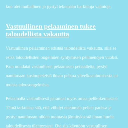
kun olet rauhallinen ja pystyt tekemään harkittuja valintoja.
Vastuullinen pelaaminen tukee
taloudellista vakautta
Vastuullinen pelaaminen edistää taloudellista vakautta, sillä se
estää taloudellisten ongelmien syntymisen pelimenojen vuoksi.
Kun noudatat vastuullisen pelaamisen periaatteita, pystyt
nauttimaan kasinopeleistä ilman pelkoa ylivelkaantumisesta tai
muista talousongelmista.
Pelaamalla vastuullisesti parannat myös omaa pelikokemustasi.
Tämä tarkoittaa sitä, että viihdyt enemmän pelien parissa ja
pystyt nauttimaan niiden tuomasta jännityksestä ilman huolta
taloudellisesta tilanteestasi. Ota siis käyttöön vastuullisen