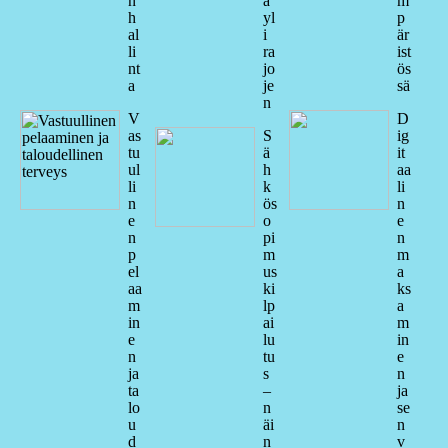
n
a
m
h
yl
p
al
i
är
li
ra
ist
nt
jo
ös
a
je
sä
n
V
D
as
S
ig
tu
ä
it
ul
h
aa
li
k
li
n
ös
n
e
o
e
n
pi
n
p
m
m
el
us
a
aa
ki
ks
m
lp
a
in
ai
m
e
lu
in
n
tu
e
ja
s
n
ta
–
ja
lo
n
se
u
äi
n
d
n
v