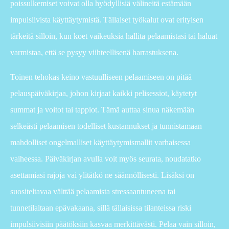
poissulkemiset voivat olla hyödyllisiä välineitä estämään
impulsiivista käyttäytymistä. Tällaiset työkalut ovat erityisen
tärkeitä silloin, kun koet vaikeuksia hallita pelaamistasi tai haluat
varmistaa, että se pysyy viihteellisenä harrastuksena.
Toinen tehokas keino vastuulliseen pelaamiseen on pitää
pelauspäiväkirjaa, johon kirjaat kaikki pelisessiot, käytetyt
summat ja voitot tai tappiot. Tämä auttaa sinua näkemään
selkeästi pelaamisen todelliset kustannukset ja tunnistamaan
mahdolliset ongelmalliset käyttäytymismallit varhaisessa
vaiheessa. Päiväkirjan avulla voit myös seurata, noudatatko
asettamiasi rajoja vai ylitätkö ne säännöllisesti. Lisäksi on
suositeltavaa välttää pelaamista stressaantuneena tai
tunnetilaltaan epävakaana, sillä tällaisissa tilanteissa riski
impulsiivisiin päätöksiin kasvaa merkittävästi. Pelaa vain silloin,