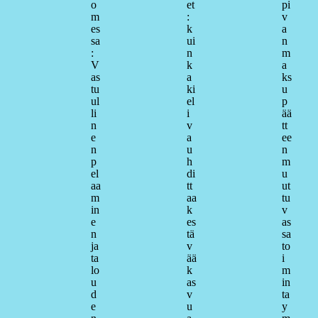
o
et
pi
m
:
v
es
k
a
sa
ui
n
:
n
m
V
k
a
as
a
ks
tu
ki
u
ul
el
p
li
i
ää
n
v
tt
e
a
ee
n
u
n
p
h
m
el
di
u
aa
tt
ut
m
aa
tu
in
k
v
e
es
as
n
tä
sa
ja
v
to
ta
ää
i
lo
k
m
u
as
in
d
v
ta
e
u
y