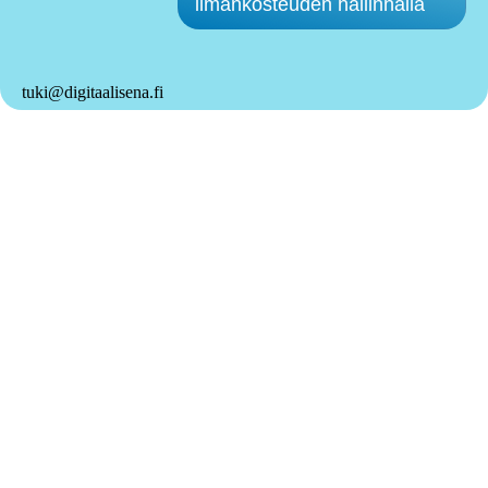
ilmankosteuden hallinnalla
tuki@digitaalisena.fi