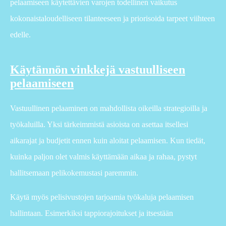
pelaamiseen käytettävien varojen todellinen vaikutus
kokonaistaloudelliseen tilanteeseen ja priorisoida tarpeet viihteen
edelle.
Käytännön vinkkejä vastuulliseen
pelaamiseen
Vastuullinen pelaaminen on mahdollista oikeilla strategioilla ja
työkaluilla. Yksi tärkeimmistä asioista on asettaa itsellesi
aikarajat ja budjetit ennen kuin aloitat pelaamisen. Kun tiedät,
kuinka paljon olet valmis käyttämään aikaa ja rahaa, pystyt
hallitsemaan pelikokemustasi paremmin.
Käytä myös pelisivustojen tarjoamia työkaluja pelaamisen
hallintaan. Esimerkiksi tappiorajoitukset ja itsestään