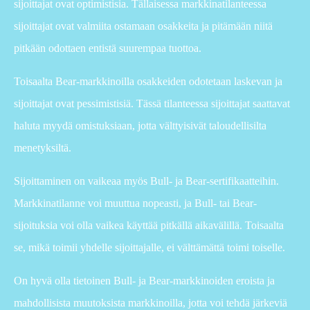
sijoittajat ovat optimistisia. Tällaisessa markkinatilanteessa
sijoittajat ovat valmiita ostamaan osakkeita ja pitämään niitä
pitkään odottaen entistä suurempaa tuottoa.
Toisaalta Bear-markkinoilla osakkeiden odotetaan laskevan ja
sijoittajat ovat pessimistisiä. Tässä tilanteessa sijoittajat saattavat
haluta myydä omistuksiaan, jotta välttyisivät taloudellisilta
menetyksiltä.
Sijoittaminen on vaikeaa myös Bull- ja Bear-sertifikaatteihin.
Markkinatilanne voi muuttua nopeasti, ja Bull- tai Bear-
sijoituksia voi olla vaikea käyttää pitkällä aikavälillä. Toisaalta
se, mikä toimii yhdelle sijoittajalle, ei välttämättä toimi toiselle.
On hyvä olla tietoinen Bull- ja Bear-markkinoiden eroista ja
mahdollisista muutoksista markkinoilla, jotta voi tehdä järkeviä