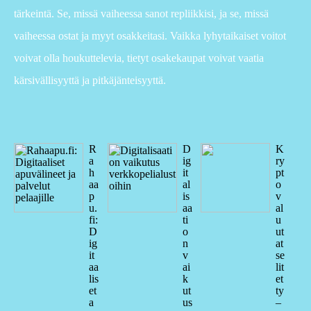
tärkeintä. Se, missä vaiheessa sanot repliikkisi, ja se, missä
vaiheessa ostat ja myyt osakkeitasi. Vaikka lyhytaikaiset voitot
voivat olla houkuttelevia, tietyt osakekaupat voivat vaatia
kärsivällisyyttä ja pitkäjänteisyyttä.
R
D
K
a
ig
ry
h
it
pt
aa
al
o
p
is
v
u.
aa
al
fi:
ti
u
D
o
ut
ig
n
at
it
v
se
aa
ai
lit
lis
k
et
et
ut
ty
a
us
–