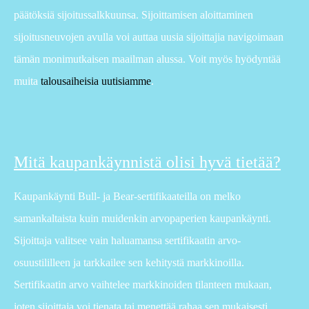
päätöksiä sijoitussalkkuunsa. Sijoittamisen aloittaminen
sijoitusneuvojen avulla voi auttaa uusia sijoittajia navigoimaan
tämän monimutkaisen maailman alussa. Voit myös hyödyntää
muita
talousaiheisia uutisiamme
.
Mitä kaupankäynnistä olisi hyvä tietää?
Kaupankäynti Bull- ja Bear-sertifikaateilla on melko
samankaltaista kuin muidenkin arvopaperien kaupankäynti.
Sijoittaja valitsee vain haluamansa sertifikaatin arvo-
osuustililleen ja tarkkailee sen kehitystä markkinoilla.
Sertifikaatin arvo vaihtelee markkinoiden tilanteen mukaan,
joten sijoittaja voi tienata tai menettää rahaa sen mukaisesti.