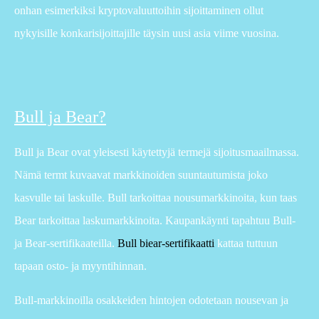
onhan esimerkiksi kryptovaluuttoihin sijoittaminen ollut
nykyisille konkarisijoittajille täysin uusi asia viime vuosina.
Bull ja Bear?
Bull ja Bear ovat yleisesti käytettyjä termejä sijoitusmaailmassa.
Nämä termt kuvaavat markkinoiden suuntautumista joko
kasvulle tai laskulle. Bull tarkoittaa nousumarkkinoita, kun taas
Bear tarkoittaa laskumarkkinoita. Kaupankäynti tapahtuu Bull-
ja Bear-sertifikaateilla.
Bull biear-sertifikaatti
kattaa tuttuun
tapaan osto- ja myyntihinnan.
Bull-markkinoilla osakkeiden hintojen odotetaan nousevan ja