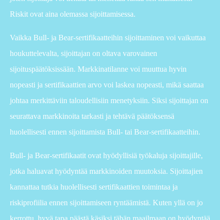
Riskit ovat aina olemassa sijoittamisessa.
Vaikka Bull- ja Bear-sertifikaatteihin sijoittaminen voi vaikuttaa
houkuttelevalta, sijoittajan on oltava varovainen
sijoituspäätöksissään. Markkinatilanne voi muuttua hyvin
nopeasti ja sertifikaattien arvo voi laskea nopeasti, mikä saattaa
johtaa merkittäviin taloudellisiin menetyksiin. Siksi sijoittajan on
seurattava markkinoita tarkasti ja tehtävä päätöksensä
huolellisesti ennen sijoittamista Bull- tai Bear-sertifikaatteihin.
Bull- ja Bear-sertifikaatit ovat hyödyllisiä työkaluja sijoittajille,
jotka haluavat hyödyntää markkinoiden muutoksia. Sijoittajien
kannattaa tutkia huolellisesti sertifikaattien toimintaa ja
riskiprofiilia ennen sijoittamiseen ryntäämistä. Kuten yllä on jo
kerrottu, hyvä tapa päästä käsiksi tähän maailmaan on hyödyntää