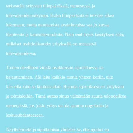
tarkastella yritysten tilinpäätöksiä, menestystä ja
tulevaisuudennäkymiä. Koko tilinpäätöstä ei tarvitse alkaa
lukemaan, mutta muutamista avainluvuista saa jo kuvaa
tilanteesta ja kannattavuudesta. Näin saat myös käsityksen siitä,
millaiset mahdollisuudet yrityksellä on menestyä
tulevaisuudessa.
Toinen oleellinen vinkki osakkeisiin sijoitettaessa on
hajauttaminen. Älä laita kaikkia munia yhteen koriin, niin
kliseeltä kuin se kuulostaakin. Hajauta sijoituksesi eri yrityksiin
ja toimialoihin. Tämä auttaa sinua välttämään suuria taloudellisia
menetyksiä, jos jokin yritys tai ala ajautuu ongelmiin ja
laskusuhdanteeseen.
Näyttelemistä ja sijoittamista yhdistää se, että ajoitus on