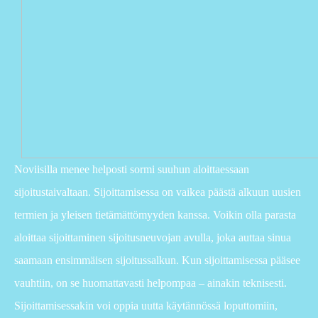
Noviisilla menee helposti sormi suuhun aloittaessaan
sijoitustaivaltaan. Sijoittamisessa on vaikea päästä alkuun uusien
termien ja yleisen tietämättömyyden kanssa. Voikin olla parasta
aloittaa sijoittaminen sijoitusneuvojan avulla, joka auttaa sinua
saamaan ensimmäisen sijoitussalkun. Kun sijoittamisessa pääsee
vauhtiin, on se huomattavasti helpompaa – ainakin teknisesti.
Sijoittamisessakin voi oppia uutta käytännössä loputtomiin,