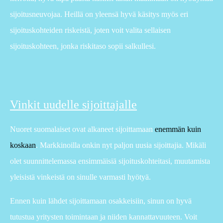
sijoitusneuvojaa. Heillä on yleensä hyvä käsitys myös eri
sijoituskohteiden riskeistä, joten voit valita sellaisen
sijoituskohteen, jonka riskitaso sopii salkullesi.
Vinkit uudelle sijoittajalle
Nuoret suomalaiset ovat alkaneet sijoittamaan
enemmän kuin
koskaan
. Markkinoilla onkin nyt paljon uusia sijoittajia. Mikäli
olet suunnittelemassa ensimmäisiä sijoituskohteitasi, muutamista
yleisistä vinkeistä on sinulle varmasti hyötyä.
Ennen kuin lähdet sijoittamaan osakkeisiin, sinun on hyvä
tutustua yritysten toimintaan ja niiden kannattavuuteen. Voit