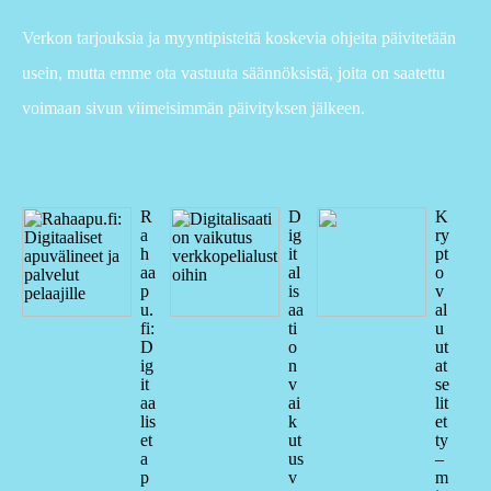
Verkon tarjouksia ja myyntipisteitä koskevia ohjeita päivitetään
usein, mutta emme ota vastuuta säännöksistä, joita on saatettu
voimaan sivun viimeisimmän päivityksen jälkeen.
R
D
K
a
ig
ry
h
it
pt
aa
al
o
p
is
v
u.
aa
al
fi:
ti
u
D
o
ut
ig
n
at
it
v
se
aa
ai
lit
lis
k
et
et
ut
ty
a
us
–
p
v
m