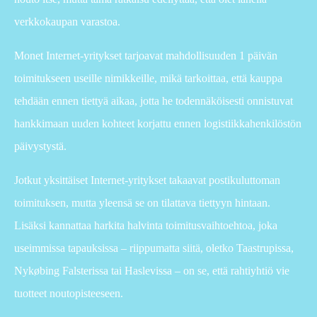
verkkokaupan varastoa.
Monet Internet-yritykset tarjoavat mahdollisuuden 1 päivän
toimitukseen useille nimikkeille, mikä tarkoittaa, että kauppa
tehdään ennen tiettyä aikaa, jotta he todennäköisesti onnistuvat
hankkimaan uuden kohteet korjattu ennen logistiikkahenkilöstön
päivystystä.
Jotkut yksittäiset Internet-yritykset takaavat postikuluttoman
toimituksen, mutta yleensä se on tilattava tiettyyn hintaan.
Lisäksi kannattaa harkita halvinta toimitusvaihtoehtoa, joka
useimmissa tapauksissa – riippumatta siitä, oletko Taastrupissa,
Nykøbing Falsterissa tai Haslevissa – on se, että rahtiyhtiö vie
tuotteet noutopisteeseen.