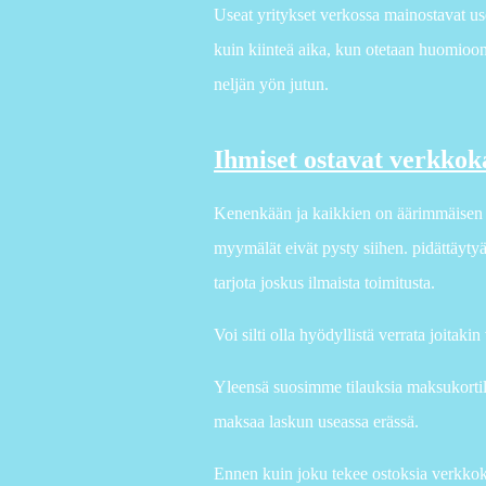
Useat yritykset verkossa mainostavat use
kuin kiinteä aika, kun otetaan huomioon
neljän yön jutun.
Ihmiset ostavat verkkok
Kenenkään ja kaikkien on äärimmäisen on
myymälät eivät pysty siihen. pidättäytyä 
tarjota joskus ilmaista toimitusta.
Voi silti olla hyödyllistä verrata joita
Yleensä suosimme tilauksia maksukortill
maksaa laskun useassa erässä.
Ennen kuin joku tekee ostoksia verkkoka