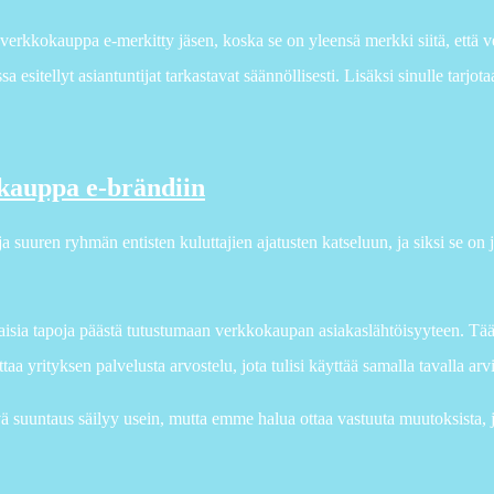
o verkkokauppa e-merkitty jäsen, koska se on yleensä merkki siitä, että
a esitellyt asiantuntijat tarkastavat säännöllisesti. Lisäksi sinulle tarjo
kauppa e-brändiin
uja suuren ryhmän entisten kuluttajien ajatusten katseluun, ja siksi se on
isia tapoja päästä tutustumaan verkkokaupan asiakaslähtöisyyteen. Tä
taa yrityksen palvelusta arvostelu, jota tulisi käyttää samalla tavalla ar
vä suuntaus säilyy usein, mutta emme halua ottaa vastuuta muutoksista, 