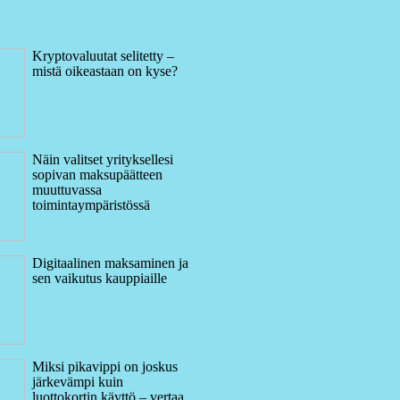
Kryptovaluutat selitetty –
mistä oikeastaan on kyse?
Näin valitset yrityksellesi
sopivan maksupäätteen
muuttuvassa
toimintaympäristössä
Digitaalinen maksaminen ja
sen vaikutus kauppiaille
Miksi pikavippi on joskus
järkevämpi kuin
luottokortin käyttö – vertaa