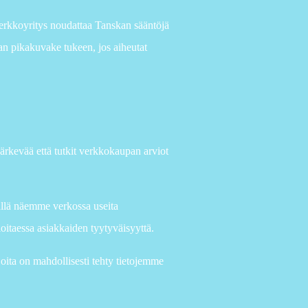
 verkkoyritys noudattaa Tanskan sääntöjä
taan pikakuvake tukeen, jos aiheutat
 järkevää että tutkit verkkokaupan arviot
ällä näemme verkossa useita
vioitaessa asiakkaiden tyytyväisyyttä.
joita on mahdollisesti tehty tietojemme