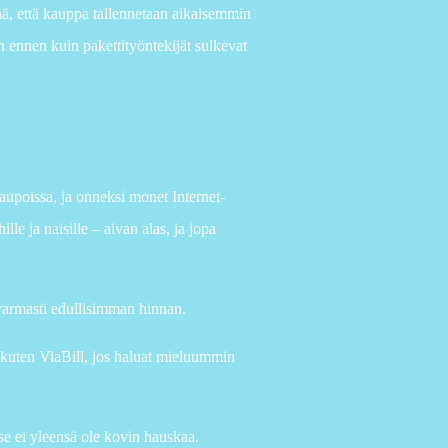
vää, että kauppa tallennetaan aikaisemmin
 ennen kuin pakettityöntekijät sulkevat
aupoissa, ja onneksi monet Internet-
le ja naisille – aivan alas, ja jopa
 varmasti edullisimman hinnan.
 kuten ViaBill, jos haluat mieluummin
se ei yleensä ole kovin hauskaa.