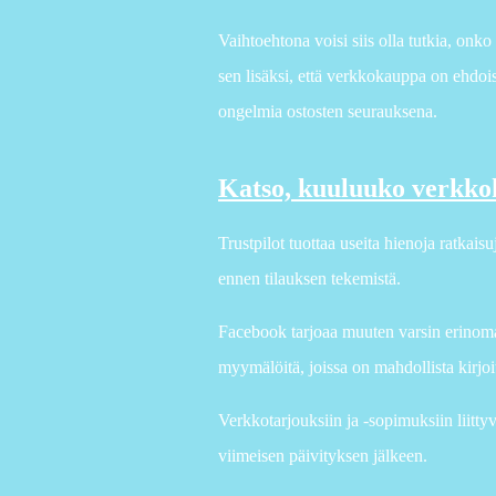
Vaihtoehtona voisi siis olla tutkia, onk
sen lisäksi, että verkkokauppa on ehdoiss
ongelmia ostosten seurauksena.
Katso, kuuluuko verkko
Trustpilot tuottaa useita hienoja ratkais
ennen tilauksen tekemistä.
Facebook tarjoaa muuten varsin erinoma
myymälöitä, joissa on mahdollista kirjoit
Verkkotarjouksiin ja -sopimuksiin liitty
viimeisen päivityksen jälkeen.