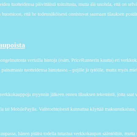
iden tuotteidensa päivittäistä toimitusta, mutta älä unohda, että on sel
 huomioon, että he todennäköisesti onnistuvat saamaan tilauksen postiin
aupoista
gelmatonta vertailla hintoja (esim. PriceRunnerin kautta) eri verkkok
painamasta tuotteidensa hintatasoa – pojille ja tytöille, mutta myös miehil
kin verkkokauppoja myynnin jälkeen ennen tilauksen tekemistä, jotta saat
a tai MobilePaylla. Vaihtoehtoisesti kannattaa käyttää maksuratkaisua,
upassa, hänen pitäisi todella tutustua verkkokaupan sääntöihin, mutta 