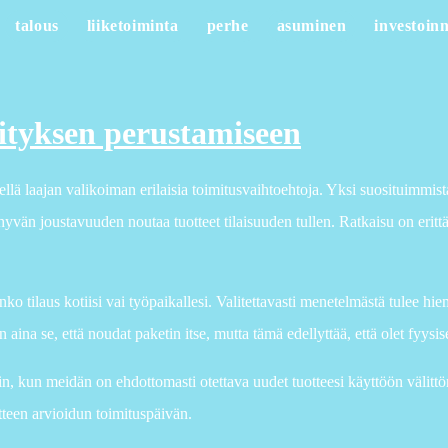
talous
liiketoiminta
perhe
asuminen
investoinn
ityksen perustamiseen
llä laajan valikoiman erilaisia toimitusvaihtoehtoja. Yksi suosituimmist
hyvän joustavuuden noutaa tuotteet tilaisuuden tullen. Ratkaisu on erittä
anko tilaus kotiisi vai työpaikallesi. Valitettavasti menetelmästä tulee hi
n aina se, että noudat paketin itse, mutta tämä edellyttää, että olet fyys
in, kun meidän on ehdottomasti otettava uudet tuotteesi käyttöön välittöm
tteen arvioidun toimituspäivän.