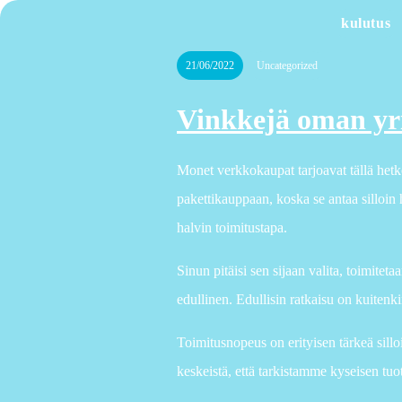
kulutus
21/06/2022
Uncategorized
Vinkkejä oman yr
Monet verkkokaupat tarjoavat tällä hetke
pakettikauppaan, koska se antaa silloin 
halvin toimitustapa.
Sinun pitäisi sen sijaan valita, toimiteta
edullinen. Edullisin ratkaisu on kuitenki
Toimitusnopeus on erityisen tärkeä sillo
keskeistä, että tarkistamme kyseisen tuo