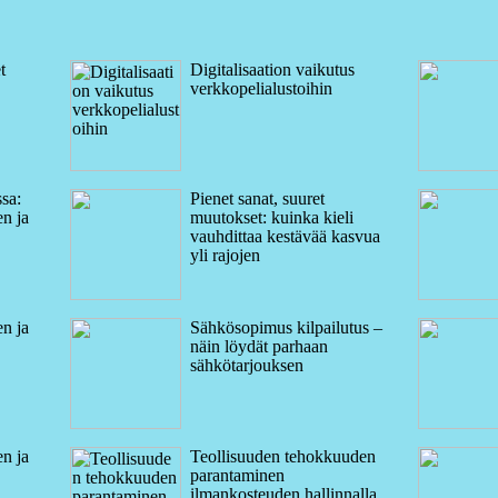
t
Digitalisaation vaikutus
verkkopelialustoihin
sa:
Pienet sanat, suuret
n ja
muutokset: kuinka kieli
vauhdittaa kestävää kasvua
yli rajojen
n ja
Sähkösopimus kilpailutus –
näin löydät parhaan
sähkötarjouksen
n ja
Teollisuuden tehokkuuden
parantaminen
ilmankosteuden hallinnalla