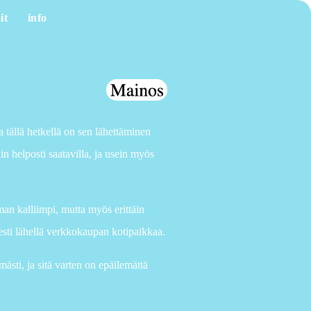
it
info
a tällä hetkellä on sen lähettäminen
in helposti saatavilla, ja usein myös
eman kalliimpi, mutta myös erittäin
isesti lähellä verkkokaupan kotipaikkaa.
ästi, ja sitä varten on epäilemättä